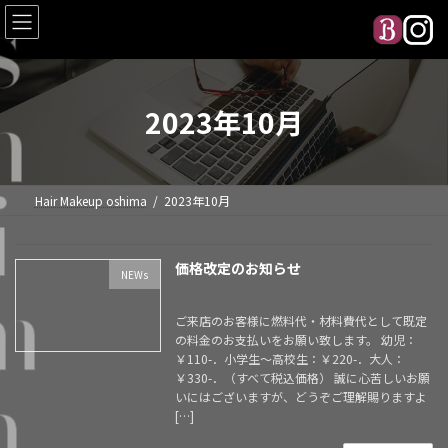
s
コ
ナ
ン
ビ
テ
ゲ
ン
ー
h
ツ
シ
へ
ョ
2023年10月
ス
ン
キ
に
i
ッ
移
プ
動
Hair Makeup oshima
2023年10月
m
価格改定のお知らせ
NEWs
2023年10月18日
ご来店のお客様に燃料代・材料費代として既定
の料金のお支払いをお願い致します。 幼児：
a
￥110-．小学生～高校生：￥220-．大人：
￥330-．（すべて税込価格） 誠に心苦しいお願
いにはございますが、どうぞご理解賜りますよ
[…]